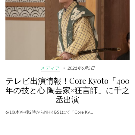
メディア
2021年6月5日
テレビ出演情報！Core Kyoto「400
年の技と心 陶芸家×狂言師」に千之
丞出演
6/10(木)午後2時からNHK BS1にて「Core Ky…