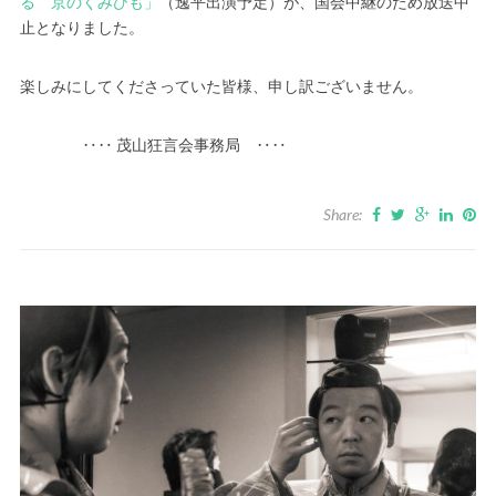
る 京のくみひも」
（逸平出演予定）が、国会中継のため放送中
止となりました。
楽しみにしてくださっていた皆様、申し訳ございません。
‥‥ 茂山狂言会事務局 ‥‥
Share: