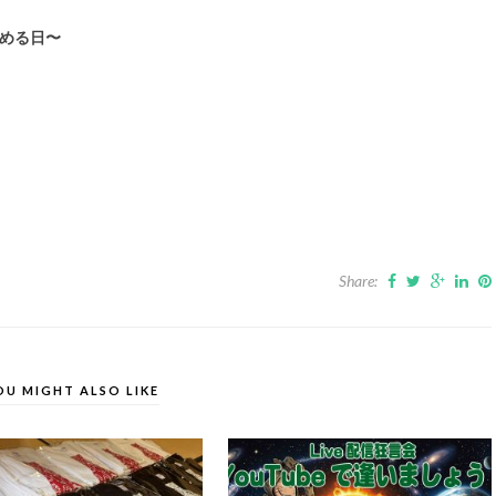
始める日〜
Share:
OU MIGHT ALSO LIKE