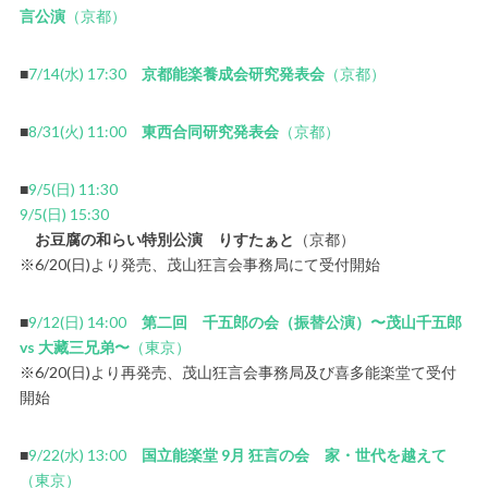
言公演
（京都）
■
7/14(水) 17:30
京都能楽養成会研究発表会
（京都）
■
8/31(火) 11:00
東西合同研究発表会
（京都）
■
9/5(日) 11:30
9/5(日) 15:30
お豆腐の和らい特別公演 りすたぁと
（京都）
※6/20(日)より発売、茂山狂言会事務局にて受付開始
■
9/12(日) 14:00
第二回 千五郎の会（振替公演）〜茂山千五郎
vs 大藏三兄弟〜
（東京）
※6/20(日)より再発売、茂山狂言会事務局及び喜多能楽堂て受付
開始
■
9/22(水) 13:00
国立能楽堂 9月 狂言の会 家・世代を越えて
（東京）