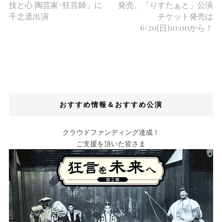
技と心 陶芸家×狂言師」に
発売、「りすたぁと」公演
千之丞出演
チケット発売は
6/20(日)10:00から！
おすすめ情報＆おすすめ公演
クラウドファンディング達成！
ご支援を頂いた皆さま