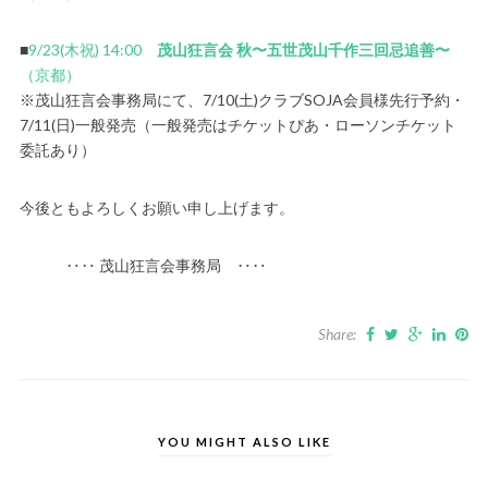
■
9/23(木祝) 14:00
茂山狂言会 秋〜五世茂山千作三回忌追善〜
（京都）
※茂山狂言会事務局にて、7/10(土)クラブSOJA会員様先行予約・
7/11(日)一般発売（一般発売はチケットぴあ・ローソンチケット
委託あり）
今後ともよろしくお願い申し上げます。
‥‥ 茂山狂言会事務局 ‥‥
Share:
YOU MIGHT ALSO LIKE