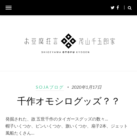
SOJAブログ
2020年1月17日
千作オモシログッズ？？
発掘された、故 五世千作のタイガースグッズの数々…
帽子いくつか、ピンいくつか、旗いくつか、扇子2本、ジェット
風船たくさん…