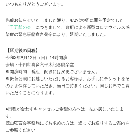
いつもありがとうございます。
先般お知らせいたしました通り、4/29(木祝)に開催予定でした
「
千五郎の会
」につきまして、政府による新型コロナウイルス感
染症の緊急事態宣言発令により、延期いたしました。
【延期後の日程】
令和3年9月12日（日）14時開演
会場・十四世喜多六平太記念能楽堂
※開演時間、番組、配役には変更ございません。
※振替公演にお越しいただけるお客様は、お手元にチケットをそ
のまま保存していただき、当日ご持参ください。同じお席でご覧
いただくことになります。
●日程が合わずキャンセルご希望の方へは、払い戻しいたしま
す。
茂山狂言会事務局にてお求めの方は、追ってお送りするご案内を
ご参照ください