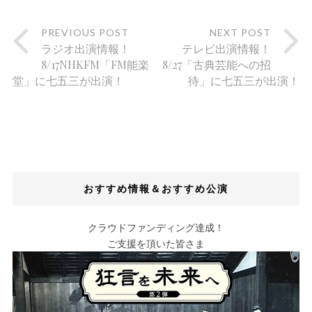
PREVIOUS POST
NEXT POST
ラジオ出演情報！
テレビ出演情報！
8/17NHKFM「FM能楽
8/27「古典芸能への招
堂」に七五三が出演！
待」に七五三が出演！
おすすめ情報＆おすすめ公演
クラウドファンディング達成！
ご支援を頂いた皆さま