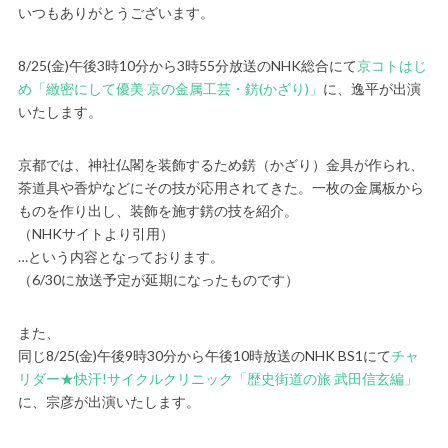
いつもありがとうございます。
8/25(金)午後3時10分から3時55分放送のNHK総合にて
京コトはじ
め「緻密にして優美 京の金属工芸・錺(かざり)」
に、逸平が出演
いたします。
京都では、神社仏閣を装飾するため錺（かざり）金具が作られ、
茶道具や香炉などにその技が応用されてきた。一枚の金属板から
ものを作り出し、装飾を施す錺の技を紹介。
（NHKサイトより引用）
…という内容となっております。
（6/30に放送予定が延期になったものです）
また、
同じ8/25(金)午後9時30分から午後10時放送のNHK BS1にて
チャ
リダー★快汗!サイクルクリニック「歴史街道の旅 武田信玄編」
に、宗彦が出演いたします。