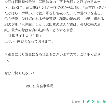
今回は戦国時代最強、武田信玄の「西上作戦」と呼ばれるルー
ト。1572年、武田軍2万5千が甲斐の国から出陣。「三方原（みか
たがはら）の戦い」で徳川軍を打ち破った。その道のりを走る。
信玄伝説、受け継がれる伝統芸能、秘湯の隠れ宿、山奥に伝わる
幻のグルメも体験。しかし武田軍の進んだ道は、強烈な峠の連
続。最大の敵は全身の筋肉痛！どうする宗彦。
（NHKサイトより引用）
…という内容となっております。
※都合により変更になる場合もございますので、ご了承くださ
い。
ぜひご覧ください！
‥‥ 茂山狂言会事務局 ‥‥
Share: