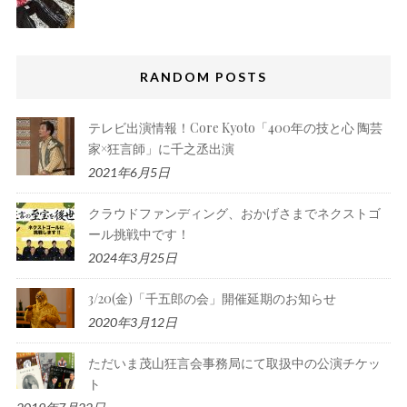
RANDOM POSTS
テレビ出演情報！Core Kyoto「400年の技と心 陶芸
家×狂言師」に千之丞出演
2021年6月5日
クラウドファンディング、おかげさまでネクストゴ
ール挑戦中です！
2024年3月25日
3/20(金)「千五郎の会」開催延期のお知らせ
2020年3月12日
ただいま茂山狂言会事務局にて取扱中の公演チケッ
ト