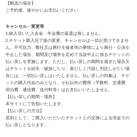
【郵送の場合】
ご予約後、速やかにお支払いください
キャンセル・変更等
1.納入頂いた入会金・年会費の返還は致しません。
2.チケット購入完了後の変更、キャンセルは一切お受けできませ
ん。不可抗力、弊社又は興行主催者等の事情により興行・公演を
中止した場合、期間及び場所を定めて当該中止に係るチケットの
払い戻しを実施します。ただし、払い戻しの期間を過ぎた場合又
はチケットを紛失・破損したり、甚だしく汚損し判読しがたい場
合には、一切払い戻しはいたしません。払い戻しの対象は、チケ
ットの購入代金のみとなり、それ以外の費用（手数料、交通費、
宿泊費、通信費、送付料等）はお支払いいたしません。
【払い戻しの期間・場所】
本サイトにて告知いたします。
【払い戻しの方法】
原則として、ご購入いただいたチケットとの交換による現金での
払い戻しとなります。