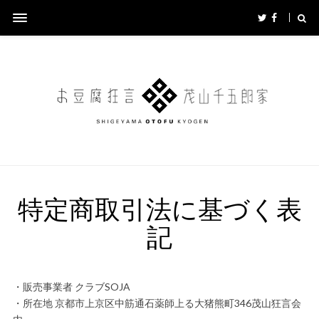
特定商取引法に基づく表
記
・販売事業者 クラブSOJA
・所在地 京都市上京区中筋通石薬師上る大猪熊町346茂山狂言会