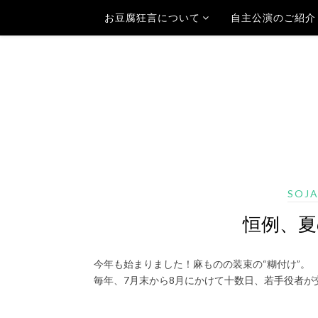
お豆腐狂言について
自主公演のご紹介
SOJ
恒例、夏
今年も始まりました！麻ものの装束の“糊付け”。
毎年、7月末から8月にかけて十数日、若手役者が