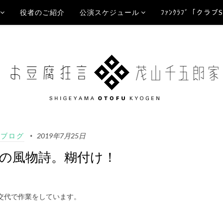
役者のご紹介
公演スケジュール
ﾌｧﾝｸﾗﾌﾞ「クラブ
Aブログ
2019年7月25日
の風物詩。糊付け！
交代で作業をしています。