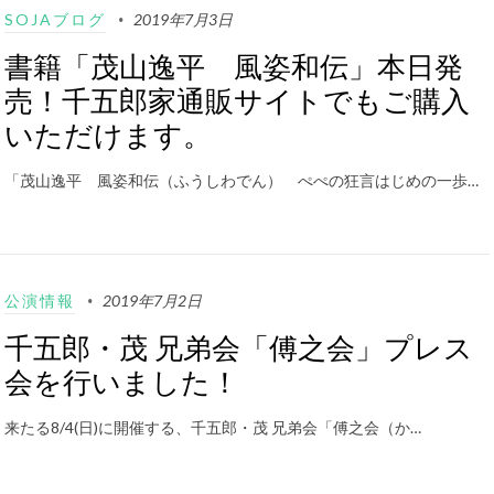
SOJAブログ
2019年7月3日
書籍「茂山逸平 風姿和伝」本日発
売！千五郎家通販サイトでもご購入
いただけます。
「茂山逸平 風姿和伝（ふうしわでん） ぺぺの狂言はじめの一歩…
公演情報
2019年7月2日
千五郎・茂 兄弟会「傅之会」プレス
会を行いました！
来たる8/4(日)に開催する、千五郎・茂 兄弟会「傅之会（か…