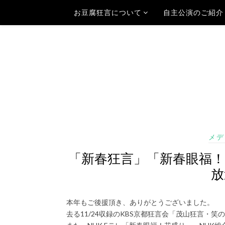
お豆腐狂言について
自主公演のご紹介
メデ
「新春狂言」「新春眼福！
放
本年もご後援頂き、ありがとうございました。
去る11/24収録のKBS京都狂言会「茂山狂言・