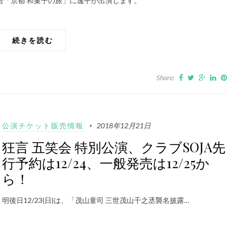
総合「京都 和菓子の旅」に逸平が出演します。
続きを読む
Share:
公演チケット販売情報
2018年12月21日
狂言 五笑会 特別公演、クラブSOJA先
行予約は12/24、一般発売は12/25か
ら！
明後日12/23(日)は、「茂山童司 三世茂山千之丞襲名披露…