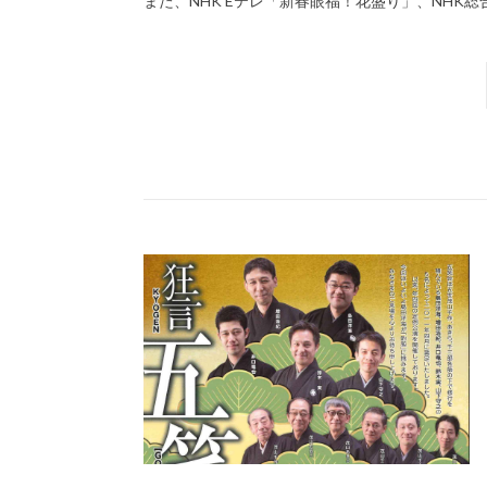
また、NHK Eテレ「新春眼福！花盛り」、NHK