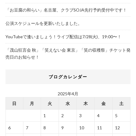
「お豆腐の和らい」名古屋、クラブSOJA先行予約受付中です！
公演スケジュールを更新いたしました。
YouTubeで逢いましょう！ライブ配信は7/28(火)、19:00〜！
「茂山狂言会 秋」「笑えない会 東京」「笑の収穫祭」チケット発
売日のお知らせ！
ブログカレンダー
2025年4月
日
月
火
水
木
金
土
1
2
3
4
5
6
7
8
9
10
11
12