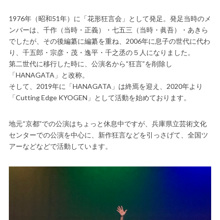
1976年（昭和51年）に「花形狂言会」として発足。発足当時のメ
ンバーは、千作（当時・正義）・七五三（当時・眞吾）・あきら
でしたが、その後編纂に編纂を重ね、2006年に息子の世代に代わ
り、千五郎・宗彦・茂・逸平・千之丞の５人になりました。
第二世代に移行した時に、公演名から“狂言”を削除し
「HANAGATA」と改称。
そして、2019年に「HANAGATA」は終焉を迎え、2020年より
「Cutting Edge KYOGEN」として活動を始めております。
地元“京都”での公演はちょっと休息中ですが、兵庫県立芸術文化
センターでの公演を中心に、新作狂言などを引っさげて、全国ツ
アーなどなどで活動しています。