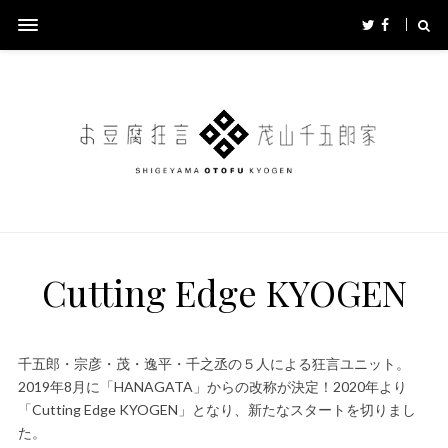
Cutting Edge KYOGEN
千五郎・宗彦・茂・逸平・千之丞の５人による狂言ユニット。
2019年8月に「HANAGATA」からの改称が決定！2020年より
「Cutting Edge KYOGEN」となり、新たなスタートを切りまし
た。