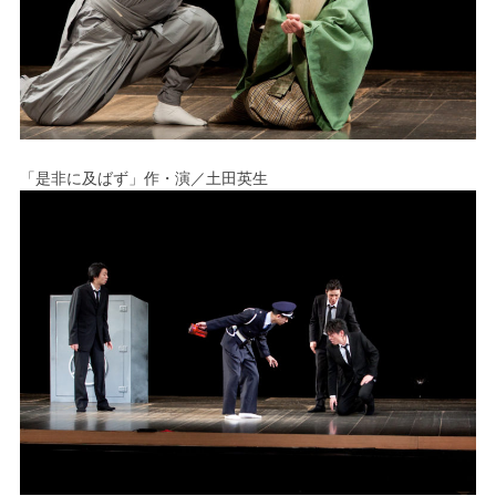
「是非に及ばず」作・演／土田英生