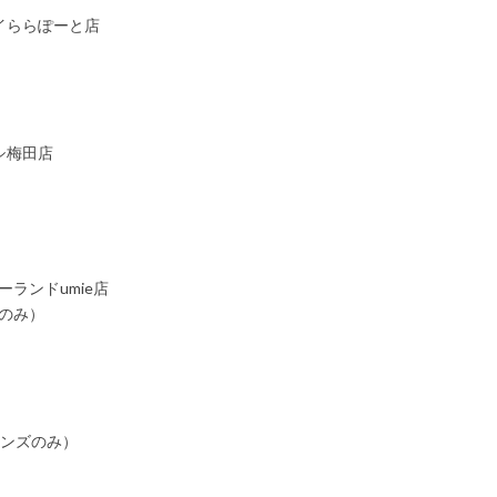
イららぽーと店
ドバシ梅田店
ランドumie店
スのみ）
店（メンズのみ）