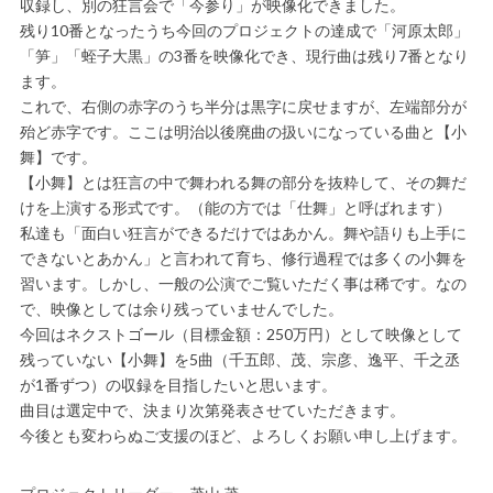
収録し、別の狂言会で「今参り」が映像化できました。
残り10番となったうち今回のプロジェクトの達成で「河原太郎」
「笋」「蛭子大黒」の3番を映像化でき、現行曲は残り7番となり
ます。
これで、右側の赤字のうち半分は黒字に戻せますが、左端部分が
殆ど赤字です。ここは明治以後廃曲の扱いになっている曲と【小
舞】です。
【小舞】とは狂言の中で舞われる舞の部分を抜粋して、その舞だ
けを上演する形式です。（能の方では「仕舞」と呼ばれます）
私達も「面白い狂言ができるだけではあかん。舞や語りも上手に
できないとあかん」と言われて育ち、修行過程では多くの小舞を
習います。しかし、一般の公演でご覧いただく事は稀です。なの
で、映像としては余り残っていませんでした。
今回はネクストゴール（目標金額：250万円）として映像として
残っていない【小舞】を5曲（千五郎、茂、宗彦、逸平、千之丞
が1番ずつ）の収録を目指したいと思います。
曲目は選定中で、決まり次第発表させていただきます。
今後とも変わらぬご支援のほど、よろしくお願い申し上げます。