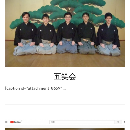
五笑会
[caption id="attachment_8659" …