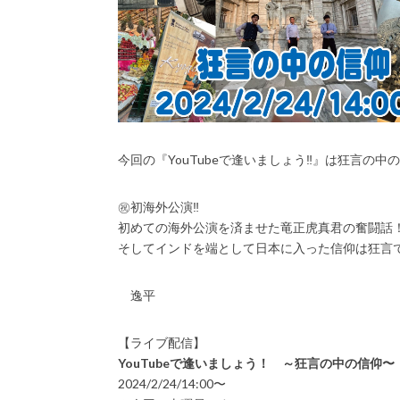
今回の『YouTubeで逢いましょう‼️』は狂言の中の
㊗️初海外公演‼️
初めての海外公演を済ませた竜正虎真君の奮闘話
そしてインドを端として日本に入った信仰は狂言で
逸平
【ライブ配信】
YouTubeで逢いましょう！ ～狂言の中の信仰〜
2024/2/24/14:00〜