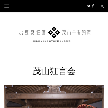
茂山狂言会