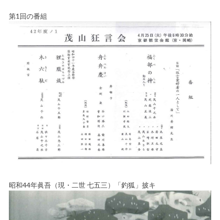
第1回の番組
昭和44年眞吾（現・二世 七五三）「釣狐」披キ