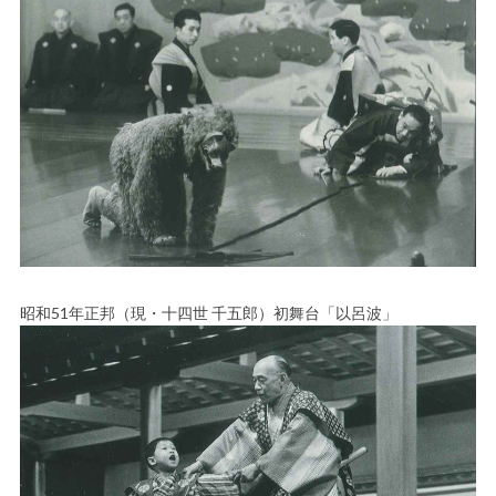
昭和51年正邦（現・十四世 千五郎）初舞台「以呂波」