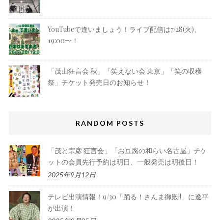
YouTubeで逢いましょう！ライブ配信は7/28(火)、
19:00〜！
「茂山狂言会 秋」「笑えない会 東京」「笑の収穫
祭」チケット発売日のお知らせ！
RANDOM POSTS
「茂と宗彦 狂言会」「お豆腐の和らい名古屋」チケ
ットの会員先行予約は明日、一般発売は明後日！
2025年9月12日
テレビ出演情報！9/30「踊る！さんま御殿!!」に逸平
が出演！