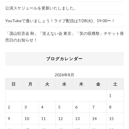
公演スケジュールを更新いたしました。
YouTubeで逢いましょう！ライブ配信は7/28(火)、19:00〜！
「茂山狂言会 秋」「笑えない会 東京」「笑の収穫祭」チケット発
売日のお知らせ！
ブログカレンダー
2026年8月
日
月
火
水
木
金
土
1
2
3
4
5
6
7
8
9
10
11
12
13
14
15