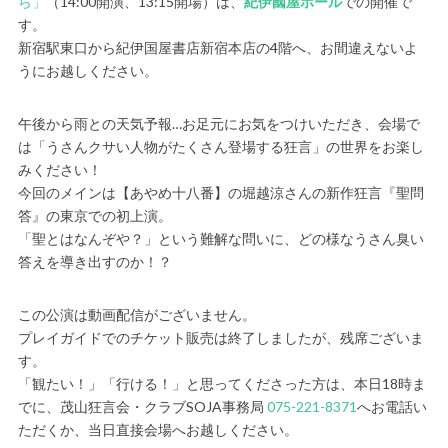
ら」
（14:00開演、13:15開場）は、
紀伊國屋ホール
での開催で
す。
新宿駅東口から紀伊国屋書店新宿本店の4階へ、お間違えないよ
うにお越しください。
午後から雨との天気予報…お足元にお気をつけいただき、会場で
は「うさんクサい人物がたくさん登場する狂言」の世界をお楽し
みください！
今回のメインは【あやめ十八番】の堀越涼さんの新作狂言『聖問
答』の東京での初上演。
「聖とはなんぞや？」という難解な問いに、どの様なうさん臭い
答えを導き出すのか！？
この公演は動画配信がございません。
プレイガイドでのチケット販売は終了しましたが、残席ございま
す。
「観たい！」「行ける！」と思ってくださった方は、本日18時ま
でに、茂山狂言会・クラブSOJA事務局
075-221-8371
へお電話い
ただくか、当日直接会場へお越しください。