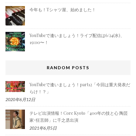
今年も！Tシャツ屋、始めました！
YouTubeで逢いましょう！ライブ配信は6/24(水)、
19:00〜！
RANDOM POSTS
YouTubeで逢いましょう！part12「今回は重大発表だ
らけ！？」
2020年6月12日
テレビ出演情報！Core Kyoto「400年の技と心 陶芸
家×狂言師」に千之丞出演
2021年6月5日