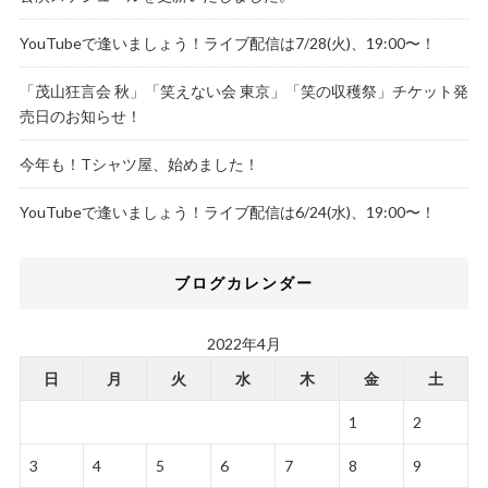
YouTubeで逢いましょう！ライブ配信は7/28(火)、19:00〜！
「茂山狂言会 秋」「笑えない会 東京」「笑の収穫祭」チケット発
売日のお知らせ！
今年も！Tシャツ屋、始めました！
YouTubeで逢いましょう！ライブ配信は6/24(水)、19:00〜！
ブログカレンダー
2022年4月
日
月
火
水
木
金
土
1
2
3
4
5
6
7
8
9