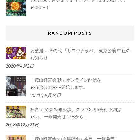
19:00〜！
RANDOM POSTS
わ芝居 ～その弐 「サヨウナラバ」 東京公演 中止の
お知らせ
2020年4月2日
「茂山狂言会 秋」オンライン配信を、
10/1(金)10:00〜開始します。
2021年9月24日
狂言 五笑会 特別公演、クラブSOJA先行予約は
12/24、一般発売は12/25から！
2018年12月21日
「茂山狂言会 50周年記念」本日、一般発売！