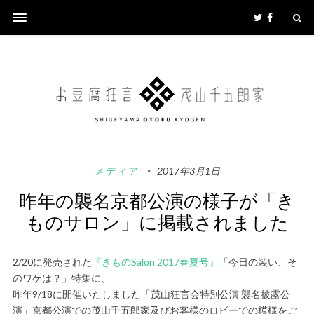
メディア
2017年3月1日
昨年の襲名京都公演の様子が「き
ものサロン」に掲載されました
2/20に発売された
『きものSalon 2017春夏号』
「今日の装い、そ
のワケは？」特集に、
昨年9/18に開催いたしました「茂山狂言会特別公演 襲名披露公
演」京都公演での茂山千五郎家及びお客様のロビーでの模様をご