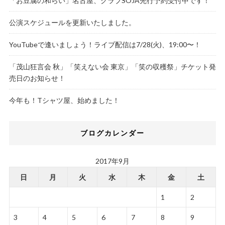
「お豆腐の和らい」名古屋、クラブSOJA先行予約受付中です！
公演スケジュールを更新いたしました。
YouTubeで逢いましょう！ライブ配信は7/28(火)、19:00〜！
「茂山狂言会 秋」「笑えない会 東京」「笑の収穫祭」チケット発
売日のお知らせ！
今年も！Tシャツ屋、始めました！
ブログカレンダー
2017年9月
日
月
火
水
木
金
土
1
2
3
4
5
6
7
8
9