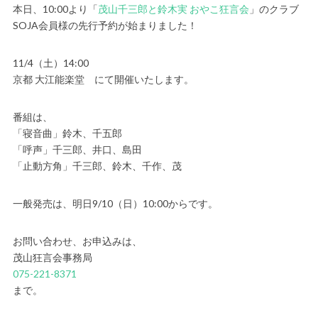
本日、10:00より「
茂山千三郎と鈴木実 おやこ狂言会
」のクラブ
SOJA会員様の先行予約が始まりました！
11/4（土）14:00
京都 大江能楽堂 にて開催いたします。
番組は、
「寝音曲」鈴木、千五郎
「呼声」千三郎、井口、島田
「止動方角」千三郎、鈴木、千作、茂
一般発売は、明日9/10（日）10:00からです。
お問い合わせ、お申込みは、
茂山狂言会事務局
075-221-8371
まで。