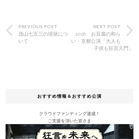
PREVIOUS POST
NEXT POST
茂山七五三の現状につ
2026 お豆腐の和ら
いて
い・京都公演「大人も
子供も狂言入門」
おすすめ情報＆おすすめ公演
クラウドファンディング達成！
ご支援を頂いた皆さま