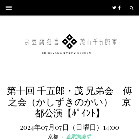
第十回 千五郎・茂 兄弟会 傅
之会（かしずきのかい） 京
都公演【ﾎﾟｲﾝﾄ】
2024年07月07日（日曜日）14:00
京都
金剛能楽堂