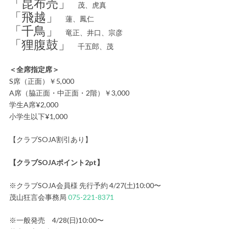
「昆布売」
茂、虎真
「飛越」
蓮、鳳仁
「千鳥」
竜正、井口、宗彦
「狸腹鼓」
千五郎、茂
＜全席指定席＞
S席（正面）￥5,000
A席（脇正面・中正面・2階）￥3,000
学生A席¥2,000
小学生以下¥1,000
【クラブSOJA割引あり】
【クラブSOJAポイント2pt】
※クラブSOJA会員様 先行予約 4/27(土)10:00〜
茂山狂言会事務局
075-221-8371
※一般発売 4/28(日)10:00〜