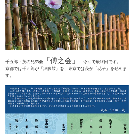
「傅之会」
千五郎・茂の兄弟会
、今回で最終回です。
京都では千五郎が「狸腹鼓」を、東京では茂が「花子」を勤めま
す。