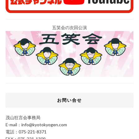
五笑会の次回公演
お問い合せ
茂山狂言会事務局
E-mail：
info@kyotokyogen.com
電話：
075-221-8371
FAX：075-221-1309