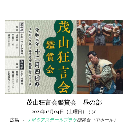
茂山狂言会鑑賞会 昼の部
2021年12月04日（土曜日）13:30
広島
ＪＭＳアステールプラザ
能舞台（中ホール）