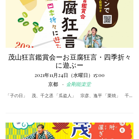
茂山狂言鑑賞会ーお豆腐狂言・四季折々
に遊ぶー
2021年11月24日（水曜日）15:00
京都
金剛能楽堂
「子の日」 茂、千之丞 「瓜盗人」 宗彦、逸平 「栗焼」 千…