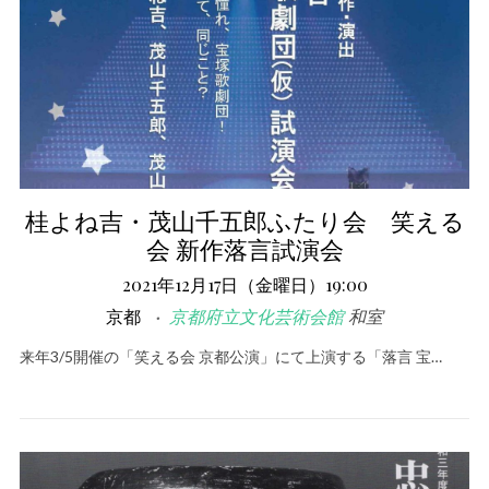
桂よね吉・茂山千五郎ふたり会 笑える
会 新作落言試演会
2021年12月17日（金曜日）19:00
京都
京都府立文化芸術会館
和室
来年3/5開催の「笑える会 京都公演」にて上演する「落言 宝…