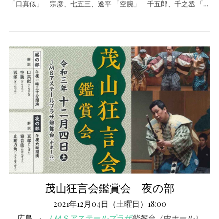
「口真似」 宗彦、七五三、逸平 「空腕」 千五郎、千之丞 「…
茂山狂言会鑑賞会 夜の部
2021年12月04日（土曜日）18:00
広島
ＪＭＳアステールプラザ
能舞台（中ホール）