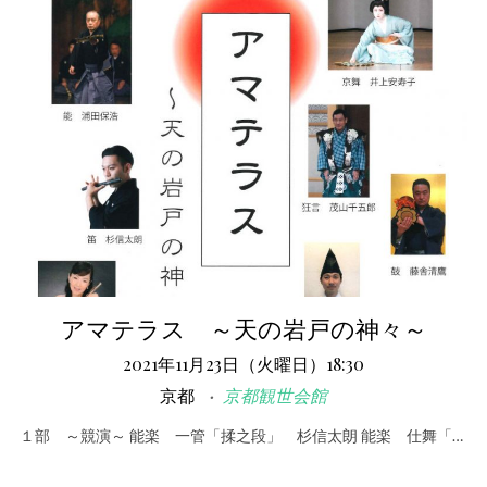
アマテラス ～天の岩戸の神々～
2021年11月23日（火曜日）18:30
京都
京都観世会館
１部 ～競演～ 能楽 一管「揉之段」 杉信太朗 能楽 仕舞「…