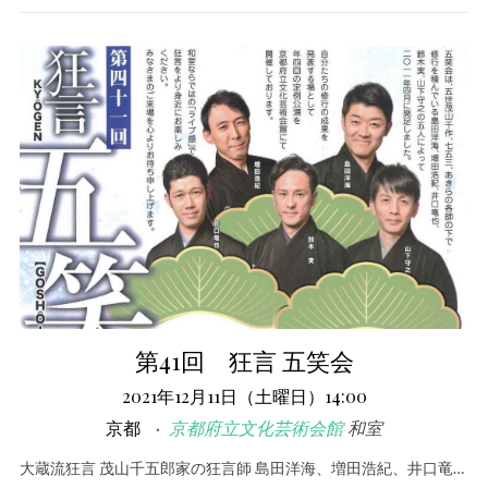
第41回 狂言 五笑会
2021年12月11日（土曜日）14:00
京都
京都府立文化芸術会館
和室
大蔵流狂言 茂山千五郎家の狂言師 島田洋海、増田浩紀、井口竜…