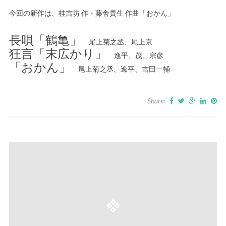
今回の新作は、桂吉坊 作・藤舎貴生 作曲「おかん」
長唄「鶴亀」
尾上菊之丞、尾上京
狂言「末広かり」
逸平、茂、宗彦
「おかん」
尾上菊之丞、逸平、吉田一輔
Share: