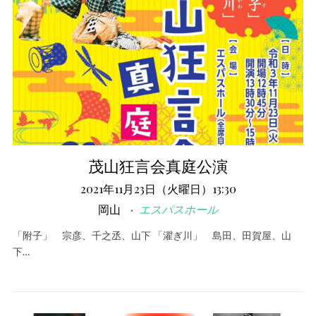
茂山狂言会真庭公演
2021年11月23日（火曜日）13:30
岡山
エスパスホール
「附子」 宗彦、千之丞、山下 「濯ぎ川」 島田、田賀屋、山
下…