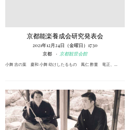
京都能楽養成会研究発表会
2021年12月24日（金曜日）17:30
京都
京都観世会館
小舞 吉の葉 慶和 小舞 幼けしたるもの 鳳仁 酢薑 竜正、…