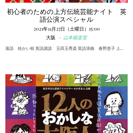
初心者のための上方伝統芸能ナイト 英
語公演スペシャル
2021年11月27日（土曜日）15:00
大阪
山本能楽堂
落語 桂かい枝 英語講談 玉田玉秀斎 英語浪曲 春野恵子 上…