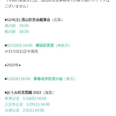
ございません）
■
12/4(土) 茂山狂言会鑑賞会
（広島）
昼の部 13:30
夜の部 18:30
■
12/12(日) 14:00
横浜狂言堂
（神奈川）
※11/13(土)正午発売
●2022年●
■
1/12(水) 18:00
新春名作狂言の会
（東京）
■
おうみ狂言図鑑 2022
（滋賀）
草津公演 1/16(日) 14:00
八日市公演 1/29(土) 14:00
大津公演 2/5(土) 14:00