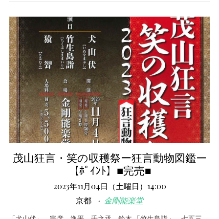
茂山狂言・笑の収穫祭ー狂言動物図鑑ー
【ﾎﾟｲﾝﾄ】■完売■
2023年11月04日（土曜日）14:00
京都
金剛能楽堂
「犬山伏」 宗彦、逸平、千之丞、鈴木 「竹生島詣」 七五三、