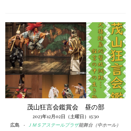
茂山狂言会鑑賞会 昼の部
2023年12月02日（土曜日）13:30
広島
ＪＭＳアステールプラザ
能舞台（中ホール）