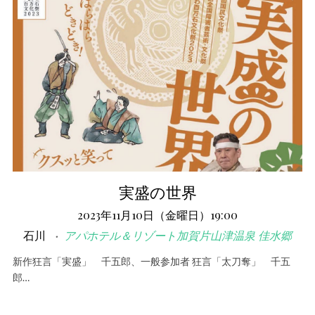
実盛の世界
2023年11月10日（金曜日）19:00
石川
アパホテル＆リゾート加賀片山津温泉 佳水郷
新作狂言「実盛」 千五郎、一般参加者 狂言「太刀奪」 千五
郎…