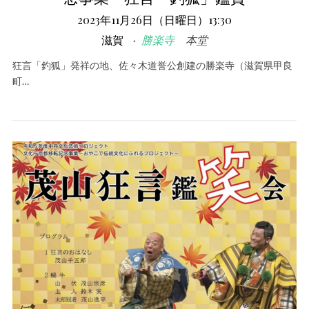
2023年11月26日（日曜日）13:30
滋賀
勝楽寺
本堂
狂言「釣狐」発祥の地、佐々木道誉公創建の勝楽寺（滋賀県甲良
町…