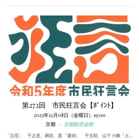
第272回 市民狂言会【ﾎﾟｲﾝﾄ】
2023年12月08日（金曜日）19:00
京都
京都観世会館
「泣尼」 千之丞、網谷、茂 「栗焼」 千五郎、山下 小舞「土…