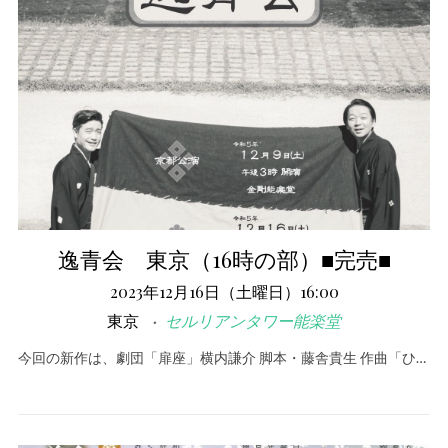
逸青会 東京（16時の部）■完売■
2023年12月16日（土曜日）16:00
東京
セルリアンタワー能楽堂
今回の新作は、劇団「扉座」横内謙介 脚本・藤舎貴生 作曲「ひ…