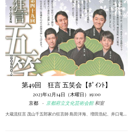
第49回 狂言 五笑会【ﾎﾟｲﾝﾄ】
2023年12月14日（木曜日）19:00
京都
京都府立文化芸術会館
和室
大蔵流狂言 茂山千五郎家の狂言師 島田洋海、増田浩紀、井口竜…