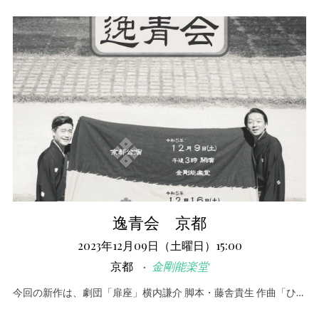
逸青会 京都
2023年12月09日（土曜日）15:00
京都
金剛能楽堂
今回の新作は、劇団「扉座」横内謙介 脚本・藤舎貴生 作曲「ひ…