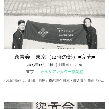
逸青会 東京（12時の部）■完売■
2023年12月16日（土曜日）12:00
東京
セルリアンタワー能楽堂
今回の新作は、劇団「扉座」横内謙介 脚本・藤舎貴生 作曲「ひ…