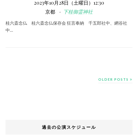
2023年10月28日（土曜日）12:30
京都
下桂御霊神社
桂六斎念仏 桂六斎念仏保存会 狂言奉納 千五郎社中、網谷社
中…
OLDER POSTS
過去の公演スケジュール