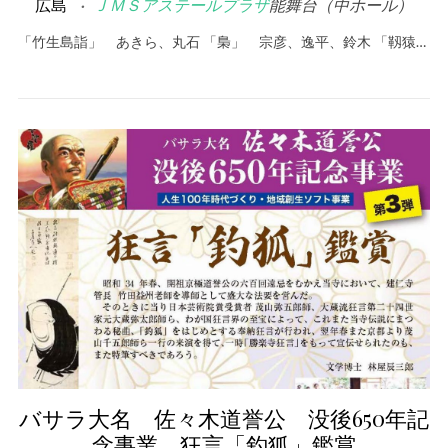
広島
ＪＭＳアステールプラザ
能舞台（中ホール）
「竹生島詣」 あきら、丸石 「梟」 宗彦、逸平、鈴木 「靱猿…
バサラ大名 佐々木道誉公 没後650年記
念事業 狂言「釣狐」鑑賞