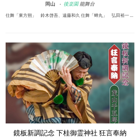
岡山
後楽園
能舞台
仕舞「東方朔」 鈴木啓吾、遠藤和久 仕舞「蝉丸」 弘田裕一 …
鏡板新調記念 下桂御霊神社 狂言奉納