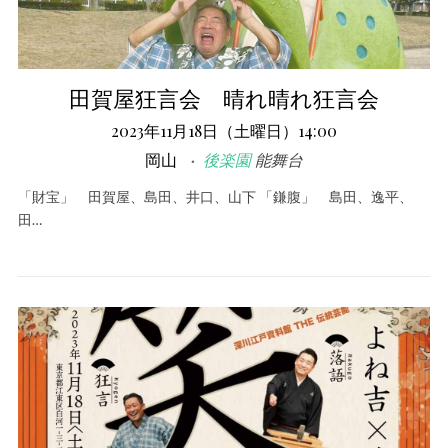
田賀屋狂言会 晴れ晴れ狂言会
2023年11月18日（土曜日）14:00
岡山
後楽園
能舞台
「財宝」 田賀屋、島田、井口、山下 「鎌腹」 島田、逸平、
田…