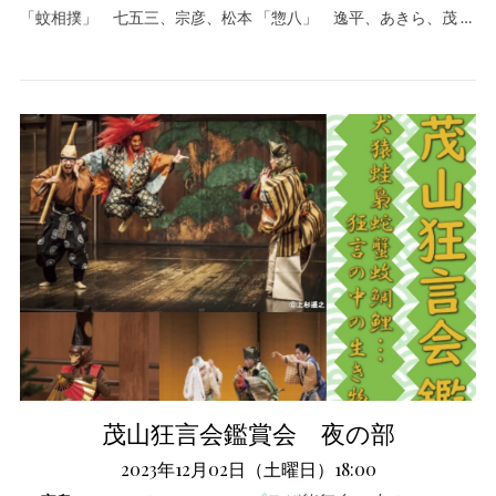
「蚊相撲」 七五三、宗彦、松本 「惣八」 逸平、あきら、茂 …
茂山狂言会鑑賞会 夜の部
2023年12月02日（土曜日）18:00