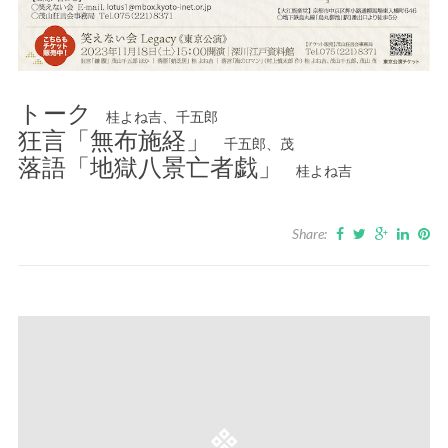
トーク
桂よね吉、千五郎
狂言「無布施経」
千五郎、茂
落語「地獄八景亡者戯」
桂よね吉
Share: