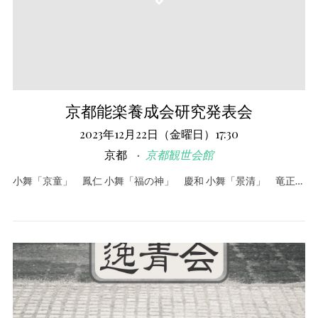
京都能楽養成会研究発表会
2023年12月22日（金曜日）17:30
京都
京都観世会館
小舞「京童」 鳳仁 小舞「福の神」 慶和 小舞「景清」 竜正…