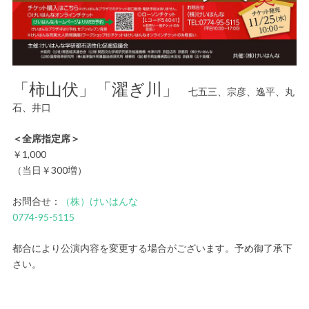
「柿山伏」「濯ぎ川」
七五三、宗彦、逸平、丸
石、井口
＜全席指定席＞
￥1,000
（当日￥300増）
お問合せ：
（株）けいはんな
0774-95-5115
都合により公演内容を変更する場合がございます。予め御了承下
さい。