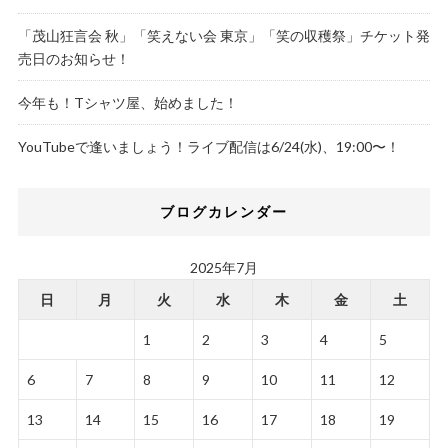
「茂山狂言会 秋」「笑えない会 東京」「笑の収穫祭」チケット発
売日のお知らせ！
今年も！Tシャツ屋、始めました！
YouTubeで逢いましょう！ライブ配信は6/24(水)、19:00〜！
ブログカレンダー
2025年7月
日
月
火
水
木
金
土
1
2
3
4
5
6
7
8
9
10
11
12
13
14
15
16
17
18
19