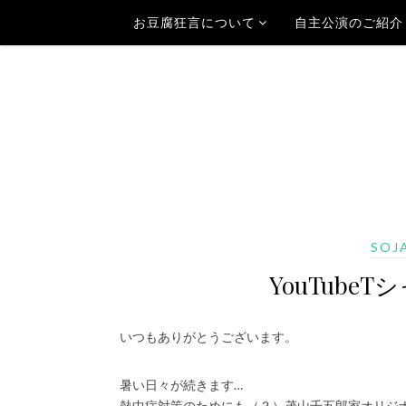
お豆腐狂言について
自主公演のご紹介
SOJ
YouTube
いつもありがとうございます。
暑い日々が続きます…
熱中症対策のためにも（？）茂山千五郎家オリジ