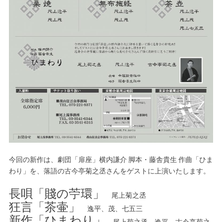
今回の新作は、劇団「扉座」横内謙介 脚本・藤舎貴生 作曲「ひま
わり」を、落語の古今亭菊之丞さんをゲストに上演いたします。
長唄「賤の苧環」
尾上菊之丞
狂言「茶壷」
逸平、茂、七五三
新作「ひまわり」
尾上菊之丞、逸平、古今亭菊之