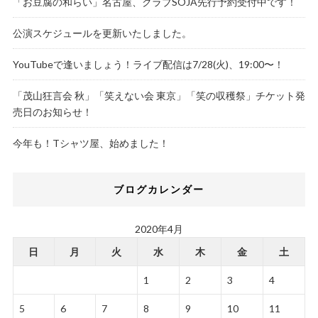
「お豆腐の和らい」名古屋、クラブSOJA先行予約受付中です！
公演スケジュールを更新いたしました。
YouTubeで逢いましょう！ライブ配信は7/28(火)、19:00〜！
「茂山狂言会 秋」「笑えない会 東京」「笑の収穫祭」チケット発
売日のお知らせ！
今年も！Tシャツ屋、始めました！
ブログカレンダー
2020年4月
日
月
火
水
木
金
土
1
2
3
4
5
6
7
8
9
10
11