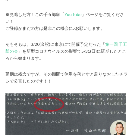
※見逃した方！この千五郎家「
YouTube
」ページをご覧くださ
い！！
ご登録がまだの方は是非この機会に♪お願いします。
そもそもは、3/20(金祝)に東京にて開催予定だった「
第一回 千五
郎の会
」を新型コロナウイルスの影響で5/31(日)に延期したとこ
ろから始まります。
延期は残念ですが、その期間で体重を落とすと刷りなおしたチラ
シで公言したのです！！