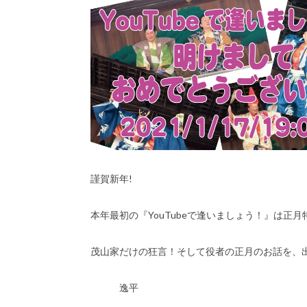
謹賀新年!
本年最初の『YouTubeで逢いましょう！』は正月特
茂山家だけの狂言！そして役者の正月のお話を、出
逸平