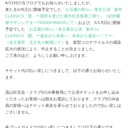
4/11付の当ブログでもお知らせいたしましたが、
来たる5/9(土)に開催予定でした
「お豆腐の和らい 東京公演 新作
CLASSICS「賛」〜賛辞を受けた新作狂言集第三弾〜」（紀伊國
屋サザンシアターTAKASHIMAYAにて）
および、5/17(日)に開催
予定でした
「お豆腐の和らい 名古屋京公演 新作 to
CLASSICS「廻」〜過去から未来へ、未来から過去へ！？〜」
（名古屋市 北文化小劇場にて）
を、新型コロナウイルスの感染
拡大の状況により、中止することが決まりました。
ご了承のほど、よろしくお願い申し上げます。
チケット代の払い戻しにつきまして、以下の通りお知らせいたし
ます。
茂山狂言会・クラブSOJA事務局にて公演チケットをお申し込み
くださったお客様へは順次お電話しております。クラブSOJA会
員の皆様へはチケット発送を遅らせておりましたので払い戻しは
ございません。
各プレイガイドでの払い戻しにつきましては以下の通りです。