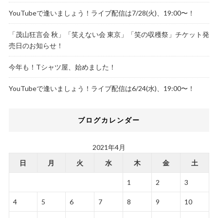
YouTubeで逢いましょう！ライブ配信は7/28(火)、19:00〜！
「茂山狂言会 秋」「笑えない会 東京」「笑の収穫祭」チケット発
売日のお知らせ！
今年も！Tシャツ屋、始めました！
YouTubeで逢いましょう！ライブ配信は6/24(水)、19:00〜！
ブログカレンダー
2021年4月
日
月
火
水
木
金
土
1
2
3
4
5
6
7
8
9
10