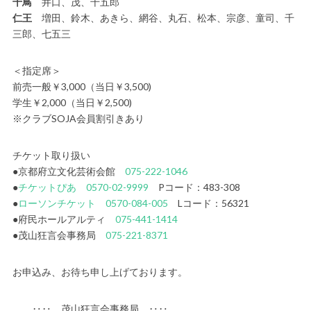
千鳥
井口、茂、千五郎
仁王
増田、鈴木、あきら、網谷、丸石、松本、宗彦、童司、千
三郎、七五三
＜指定席＞
前売一般￥3,000（当日￥3,500)
学生￥2,000（当日￥2,500)
※クラブSOJA会員割引きあり
チケット取り扱い
●京都府立文化芸術会館
075-222-1046
●
チケットぴあ
0570-02-9999
Pコード：483-308
●
ローソンチケット
0570-084-005
Lコード：56321
●府民ホールアルティ
075-441-1414
●茂山狂言会事務局
075-221-8371
お申込み、お待ち申し上げております。
‥‥ 茂山狂言会事務局 ‥‥