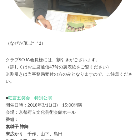
（なぜか茂…(^_^;)）
クラブSOJA会員様には、割引きがございます。
（詳しくはお豆腐通信47号の裏表紙をご覧ください）
※割引きは当事務局受付の方のみとなりますので、ご注意くださ
い。
■
狂言五笑会 特別公演
開催日時：2018年3/11(日) 15:00開演
会場：京都府立文化芸術会館ホール
番組：
素囃子 神舞
末広かり
千作、山下、島田