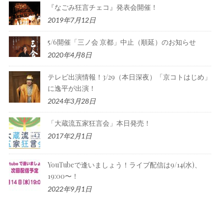
『なごみ狂言チェコ』発表会開催！
2019年7月12日
5/6開催「三ノ会 京都」中止（順延）のお知らせ
2020年4月8日
テレビ出演情報！3/29（本日深夜）「京コトはじめ」
に逸平が出演！
2024年3月28日
「大蔵流五家狂言会」本日発売！
2017年2月1日
YouTubeで逢いましょう！ライブ配信は9/14(水)、
19:00〜！
2022年9月1日