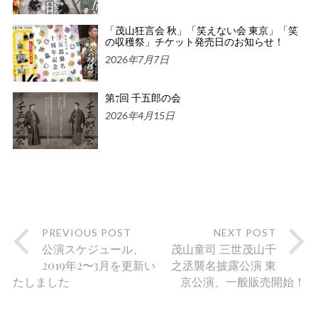
「茂山狂言会 秋」「笑えない会 東京」「笑
の収穫祭」チケット発売日のお知らせ！
2026年7月7日
第7回 千五郎の会
2026年4月15日
PREVIOUS POST
NEXT POST
公演スケジュール、
茂山童司 三世茂山千
2019年2〜3月を更新い
之丞襲名披露公演 東
たしました
京公演、一般販売開始！