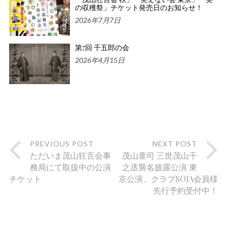
の収穫祭」チケット発売日のお知らせ！
2026年7月7日
第7回 千五郎の会
2026年4月15日
PREVIOUS POST
NEXT POST
ただいま茂山狂言会事
茂山童司 三世茂山千
務局にて取扱中の公演
之丞襲名披露公演 東
チケット
京公演、クラブSOJA会員様
先行予約受付中！