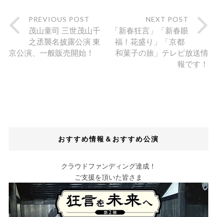
PREVIOUS POST
NEXT POST
茂山童司 三世茂山千
「新春狂言」「新春眼
之丞襲名披露公演 東
福！花盛り」「京都
京公演、一般販売開始！
和菓⼦の旅」テレビ放送情
報です！
おすすめ情報＆おすすめ公演
クラウドファンディング達成！
ご支援を頂いた皆さま