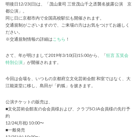
明後日12/23(日)は、「茂山童司 三世茂山千之丞襲名披露公演 京
都公演」。
同じ日に京都市内で全国高校駅伝も開催されます。
交通規制がございますので、ご来場の方はお気をつけてお越しく
ださい。
※交通規制情報の詳細は
こちら
！
さて、年が明けまして2019年3/10(日)15:00から、「
狂言 五笑会
特別公演
」が開催されます。
今回は会場を、いつもの京都府立文化芸術会館 和室ではなく、大
江能楽堂に移し、島田が「釣狐」を披きます。
公演チケットの販売は、
■文化芸術会館友の会会員様および、クラブSOJA会員様の先行予
約
12/24(月祝) 10:00〜
■一般発売
12/25(火) 10:00〜