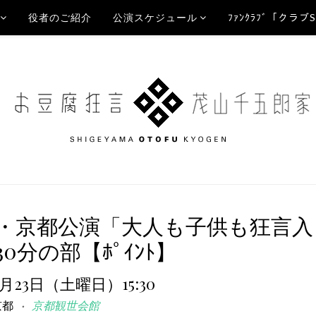
役者のご紹介
公演スケジュール
ﾌｧﾝｸﾗﾌﾞ「クラブ
い・京都公演「大人も子供も狂言入
30分の部【ﾎﾟｲﾝﾄ】
5月23日（土曜日）15:30
京都
京都観世会館