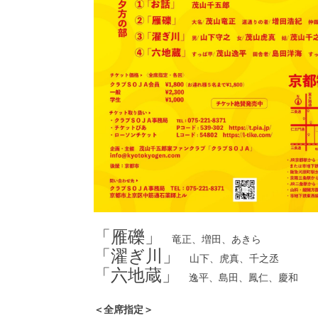
「雁礫」
竜正、増田、あきら
「濯ぎ川」
山下、虎真、千之丞
「六地蔵」
逸平、島田、鳳仁、慶和
＜全席指定＞