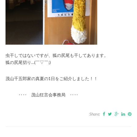
虫干しではないですが、狐の尻尾も干してあります。
狐の尻尾切り…(￣▽￣;)
茂山千五郎家の真夏の1日をご紹介しました！！
‥‥ 茂山狂言会事務局 ‥‥
Share: