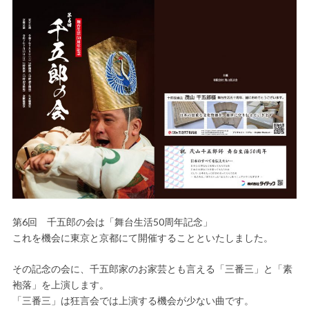
第6回 千五郎の会は「舞台生活50周年記念」
これを機会に東京と京都にて開催することといたしました。
その記念の会に、千五郎家のお家芸とも言える「三番三」と「素
袍落」を上演します。
「三番三」は狂言会では上演する機会が少ない曲です。