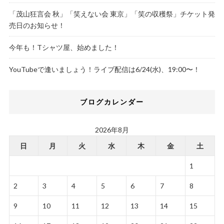
「茂山狂言会 秋」「笑えない会 東京」「笑の収穫祭」チケット発
売日のお知らせ！
今年も！Tシャツ屋、始めました！
YouTubeで逢いましょう！ライブ配信は6/24(水)、19:00〜！
ブログカレンダー
2026年8月
日
月
火
水
木
金
土
1
2
3
4
5
6
7
8
9
10
11
12
13
14
15