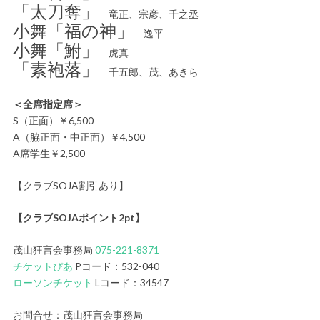
「太刀奪」
竜正、宗彦、千之丞
小舞「福の神」
逸平
小舞「鮒」
虎真
「素袍落」
千五郎、茂、あきら
＜全席指定席＞
S（正面）￥6,500
A（脇正面・中正面）￥4,500
A席学生￥2,500
【クラブSOJA割引あり】
【クラブSOJAポイント2pt】
茂山狂言会事務局
075-221-8371
チケットぴあ
Pコード：532-040
ローソンチケット
Lコード：34547
お問合せ：茂山狂言会事務局