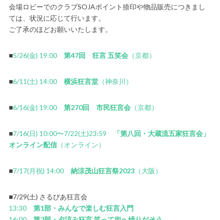
会場ロビーでのクラブSOJAポイント捺印や物品販売につきまし
ては、状況に応じて行います。
ご了承のほどお願いいたします。
■
5/26(金) 19:00
第47回 狂言 五笑会
（京都）
■
6/11(土) 14:00
横浜狂言堂
（神奈川）
■
6/16(金) 19:00
第270回 市民狂言会
（京都）
■
7/16(日) 10:00〜7/22(土)23:59
「第八回・大蔵流五家狂言会」
オンライン配信
（オンライン）
■
7/17(月祝) 14:00
納涼茂山狂言祭2023
（大阪）
■7/29(土) さるびあ狂言会
13:30
第1部・みんなで楽しむ狂言入門
16:00
第2部・夕涼み狂言 笑って街へ繰りだそう