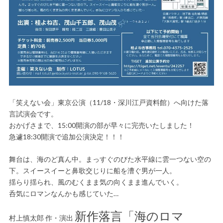
「笑えない会」東京公演（11/18・深川江戸資料館）へ向けた落
言試演会です。
おかげさまで、15:00開演の部が早々に完売いたしました！
急遽18:30開演で追加公演決定！！！
舞台は、海のど真ん中。まっすぐのびた水平線に雲一つない空の
下。スイースイーと鼻歌交じりに船を漕ぐ男が一人。
揺らり揺られ、風のむくまま気の向くまま進んでいく。
呑気にロマンなんかも感じていた…
新作落言「海のロマ
村上慎太郎 作・演出