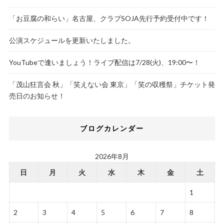
「お豆腐の和らい」名古屋、クラブSOJA先行予約受付中です！
公演スケジュールを更新いたしました。
YouTubeで逢いましょう！ライブ配信は7/28(火)、19:00〜！
「茂山狂言会 秋」「笑えない会 東京」「笑の収穫祭」チケット発
売日のお知らせ！
ブログカレンダー
2026年8月
日
月
火
水
木
金
土
1
2
3
4
5
6
7
8