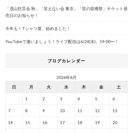
「茂山狂言会 秋」「笑えない会 東京」「笑の収穫祭」チケット発
売日のお知らせ！
今年も！Tシャツ屋、始めました！
YouTubeで逢いましょう！ライブ配信は6/24(水)、19:00〜！
ブログカレンダー
2026年6月
日
月
火
水
木
金
土
1
2
3
4
5
6
7
8
9
10
11
12
13
14
15
16
17
18
19
20