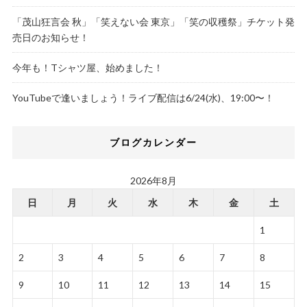
「茂山狂言会 秋」「笑えない会 東京」「笑の収穫祭」チケット発
売日のお知らせ！
今年も！Tシャツ屋、始めました！
YouTubeで逢いましょう！ライブ配信は6/24(水)、19:00〜！
ブログカレンダー
2026年8月
日
月
火
水
木
金
土
1
2
3
4
5
6
7
8
9
10
11
12
13
14
15