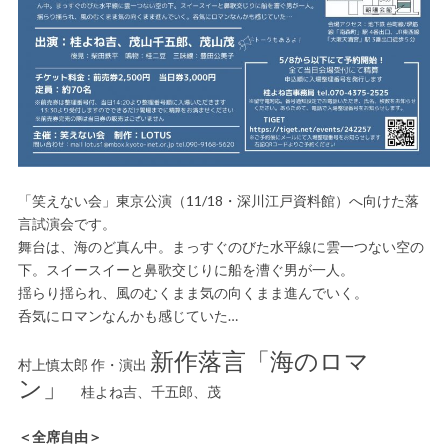
「笑えない会」東京公演（11/18・深川江戸資料館）へ向けた落
言試演会です。
舞台は、海のど真ん中。まっすぐのびた水平線に雲一つない空の
下。スイースイーと鼻歌交じりに船を漕ぐ男が一人。
揺らり揺られ、風のむくまま気の向くまま進んでいく。
呑気にロマンなんかも感じていた…
新作落言「海のロマ
村上慎太郎 作・演出
ン」
桂よね吉、千五郎、茂
＜全席自由＞