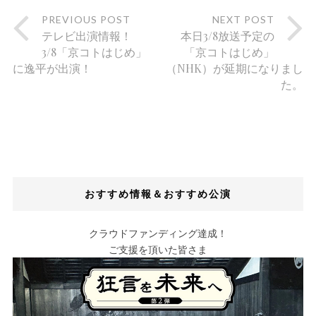
PREVIOUS POST
NEXT POST
テレビ出演情報！
本日3/8放送予定の
3/8「京コトはじめ」
「京コトはじめ」
に逸平が出演！
（NHK）が延期になりまし
た。
おすすめ情報＆おすすめ公演
クラウドファンディング達成！
ご支援を頂いた皆さま