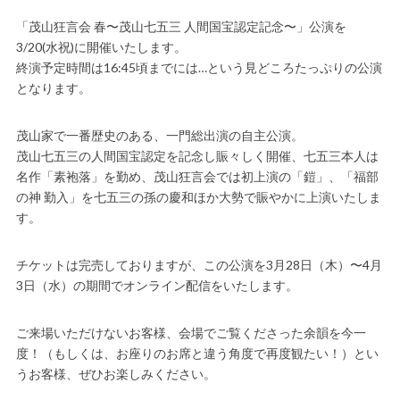
「茂山狂言会 春〜茂山七五三 人間国宝認定記念〜」公演を
3/20(水祝)に開催いたします。
終演予定時間は16:45頃までには…という見どころたっぷりの公演
となります。
茂山家で一番歴史のある、一門総出演の自主公演。
茂山七五三の人間国宝認定を記念し賑々しく開催、七五三本人は
名作「素袍落」を勤め、茂山狂言会では初上演の「鎧」、「福部
の神 勤入」を七五三の孫の慶和ほか大勢で賑やかに上演いたしま
す。
チケットは完売しておりますが、この公演を3月28日（木）〜4月
3日（水）の期間でオンライン配信をいたします。
ご来場いただけないお客様、会場でご覧くださった余韻を今一
度！（もしくは、お座りのお席と違う角度で再度観たい！）とい
うお客様、ぜひお楽しみください。