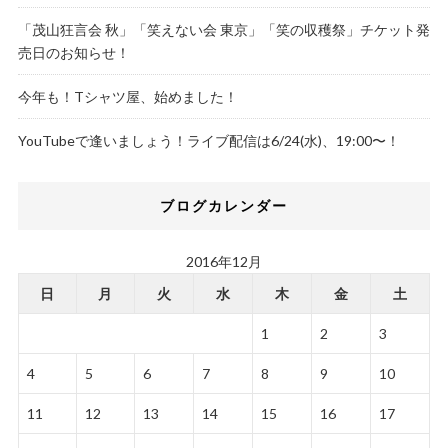
「茂山狂言会 秋」「笑えない会 東京」「笑の収穫祭」チケット発
売日のお知らせ！
今年も！Tシャツ屋、始めました！
YouTubeで逢いましょう！ライブ配信は6/24(水)、19:00〜！
ブログカレンダー
2016年12月
日
月
火
水
木
金
土
1
2
3
4
5
6
7
8
9
10
11
12
13
14
15
16
17