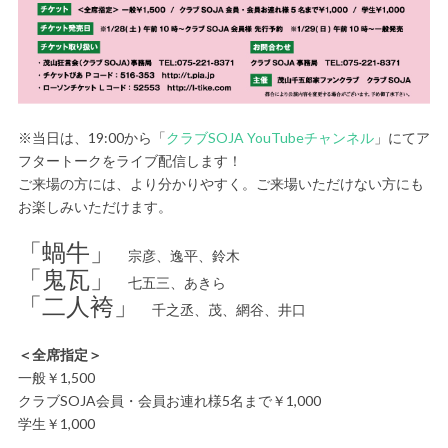
※当日は、19:00から「
クラブSOJA YouTubeチャンネル
」にてア
フタートークをライブ配信します！
ご来場の方には、より分かりやすく。ご来場いただけない方にも
お楽しみいただけます。
「蝸牛」
宗彦、逸平、鈴木
「鬼瓦」
七五三、あきら
「二人袴」
千之丞、茂、網谷、井口
＜全席指定＞
一般￥1,500
クラブSOJA会員・会員お連れ様5名まで￥1,000
学生￥1,000