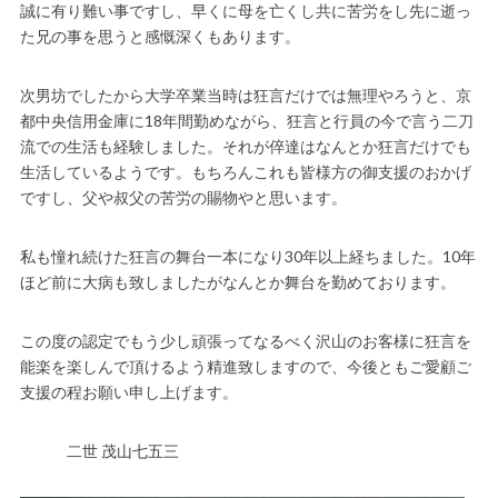
誠に有り難い事ですし、早くに母を亡くし共に苦労をし先に逝っ
た兄の事を思うと感慨深くもあります。
次男坊でしたから大学卒業当時は狂言だけでは無理やろうと、京
都中央信用金庫に18年間勤めながら、狂言と行員の今で言う二刀
流での生活も経験しました。それが倅達はなんとか狂言だけでも
生活しているようです。もちろんこれも皆様方の御支援のおかげ
ですし、父や叔父の苦労の賜物やと思います。
私も憧れ続けた狂言の舞台一本になり30年以上経ちました。10年
ほど前に大病も致しましたがなんとか舞台を勤めております。
この度の認定でもう少し頑張ってなるべく沢山のお客様に狂言を
能楽を楽しんで頂けるよう精進致しますので、今後ともご愛顧ご
支援の程お願い申し上げます。
二世 茂山七五三