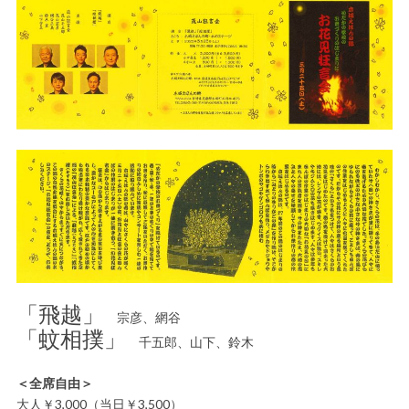
「飛越」
宗彦、網谷
「蚊相撲」
千五郎、山下、鈴木
＜全席自由＞
大人￥3,000（当日￥3,500）